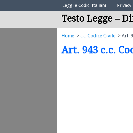
Elenco Codici Legali
Leggi e Codici Italiani
Privacy
Testo Legge – Di
Home
c.c. Codice Civile
Art. 
Art. 943 c.c. Co