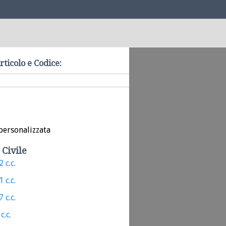
rticolo e Codice:
personalizzata
 Civile
 c.c.
 c.c.
 c.c.
c.c.