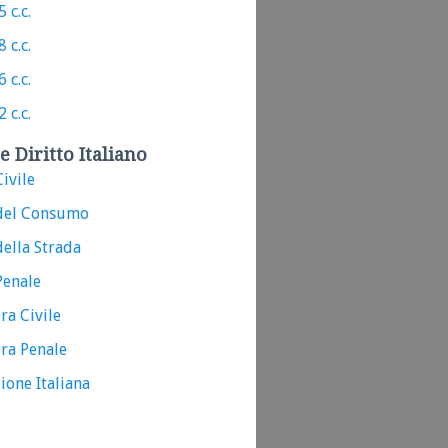
 c.c.
 c.c.
 c.c.
 c.c.
e Diritto Italiano
ivile
del Consumo
ella Strada
Penale
ra Civile
ra Penale
ione Italiana