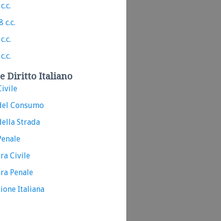
c.c.
 c.c.
c.c.
c.c.
e Diritto Italiano
ivile
del Consumo
ella Strada
Penale
ra Civile
ra Penale
ione Italiana