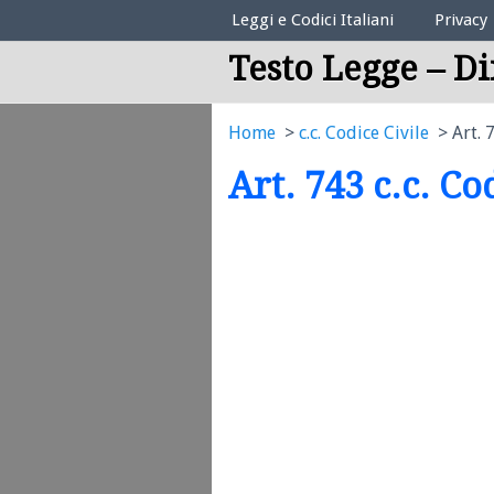
Elenco Codici Legali
Leggi e Codici Italiani
Privacy
Testo Legge – Di
Home
c.c. Codice Civile
Art. 
Art. 743 c.c. Co