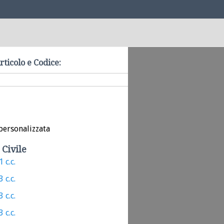
rticolo e Codice:
personalizzata
 Civile
 c.c.
 c.c.
 c.c.
 c.c.