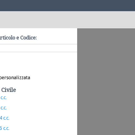
rticolo e Codice:
personalizzata
 Civile
c.c.
c.c.
 c.c.
 c.c.