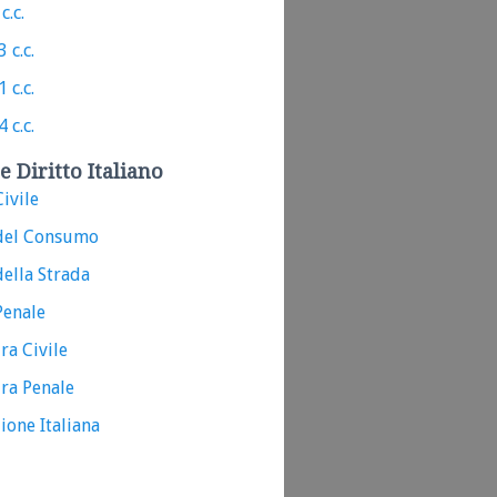
c.c.
 c.c.
 c.c.
 c.c.
e Diritto Italiano
ivile
del Consumo
ella Strada
Penale
ra Civile
ra Penale
ione Italiana