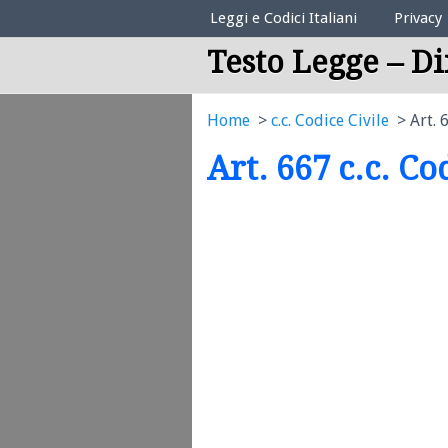
Elenco Codici Legali
Leggi e Codici Italiani
Privacy
Testo Legge – Di
Home
c.c. Codice Civile
Art. 
Art. 667 c.c. Co