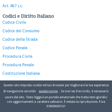
Art. 467 c.c.
Codici e Diritto Italiano
Codice Civile
Codice del Consumo
Codice della Strada
Codice Penale
Procedura Civile
Procedura Penale
Costituzione Italiana
Questo sito imposta cookie nel tuo browser per migliorare la tua esperienza
di navigazione secondo
queste norme
. Se non sei d'accordo, è necessario
uscire dal sito. Testo legge è un portale amatoriale che tratta temi giuridici
con aggiornamenti a carattere saltuario. È vietata la riproduzione. P.iva
03808600161