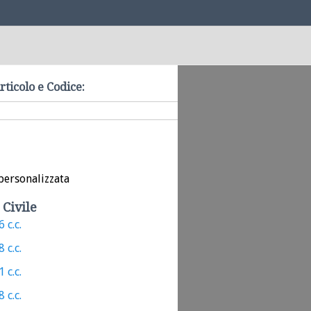
rticolo e Codice:
personalizzata
 Civile
 c.c.
 c.c.
 c.c.
 c.c.