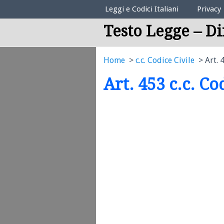
Elenco Codici Legali
Leggi e Codici Italiani
Privacy
Testo Legge – Di
Home
c.c. Codice Civile
Art. 
Art. 453 c.c. Co