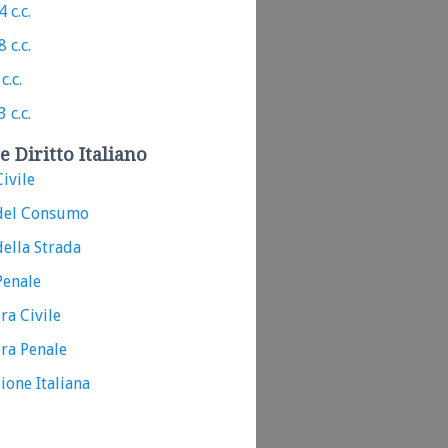
 c.c.
 c.c.
c.c.
 c.c.
e Diritto Italiano
ivile
del Consumo
ella Strada
Penale
ra Civile
ra Penale
ione Italiana