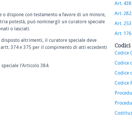
Art. 438 
Art. 2822
ne o dispone con testamento a favore di un minore,
atria potestà, può nominargli un curatore speciale
Art. 2535
ati o lasciati.
Art. 1764
a disposto altrimenti, il curatore speciale deve
Codici 
 artt. 374 e 375 per il compimento di atti eccedenti
Codice C
Codice 
 speciale l’Articolo 384.
Codice d
Codice 
Procedu
Procedu
Costituz