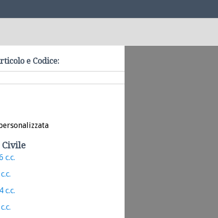
rticolo e Codice:
personalizzata
 Civile
 c.c.
c.c.
 c.c.
c.c.