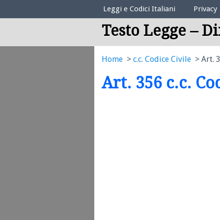
Elenco Codici Legali
Leggi e Codici Italiani
Privacy
Testo Legge – Di
Home
c.c. Codice Civile
Art. 
Art. 356 c.c. Co