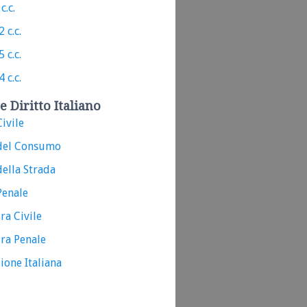
c.c.
 c.c.
 c.c.
 c.c.
e Diritto Italiano
ivile
del Consumo
ella Strada
Penale
ra Civile
ra Penale
ione Italiana