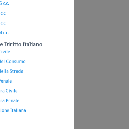
 c.c.
c.c.
c.c.
 c.c.
e Diritto Italiano
ivile
del Consumo
ella Strada
Penale
ra Civile
ra Penale
ione Italiana