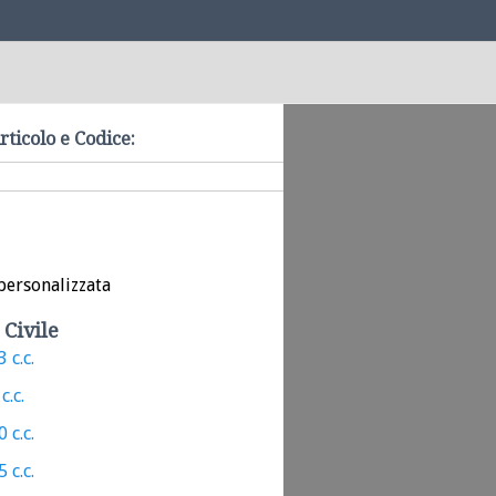
rticolo e Codice:
personalizzata
 Civile
 c.c.
c.c.
 c.c.
 c.c.