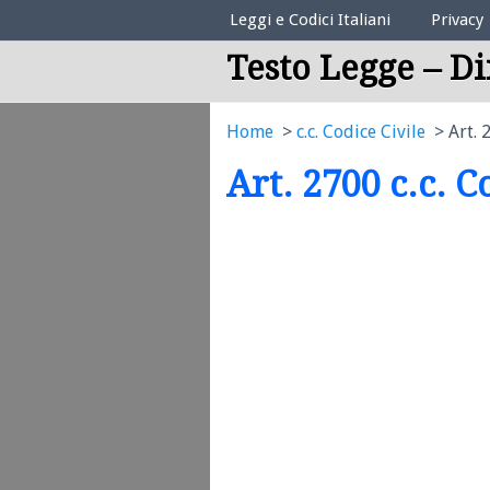
Elenco Codici Legali
Leggi e Codici Italiani
Privacy
Testo Legge – Di
Home
c.c. Codice Civile
Art. 
Art. 2700 c.c. C