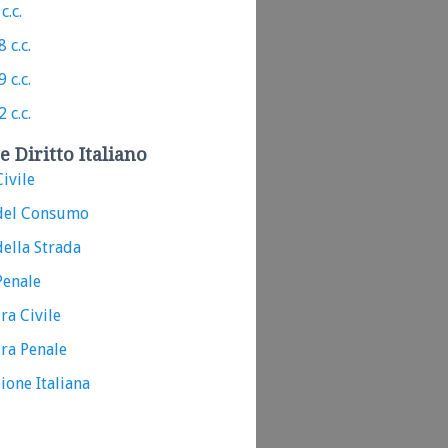
c.c.
 c.c.
 c.c.
 c.c.
e Diritto Italiano
ivile
del Consumo
ella Strada
Penale
ra Civile
ra Penale
ione Italiana