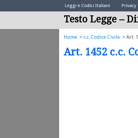
Elenco Codici Legali
Leggi e Codici Italiani
Privacy
Testo Legge – Di
Home
c.c. Codice Civile
Art. 
Art. 1452 c.c. C