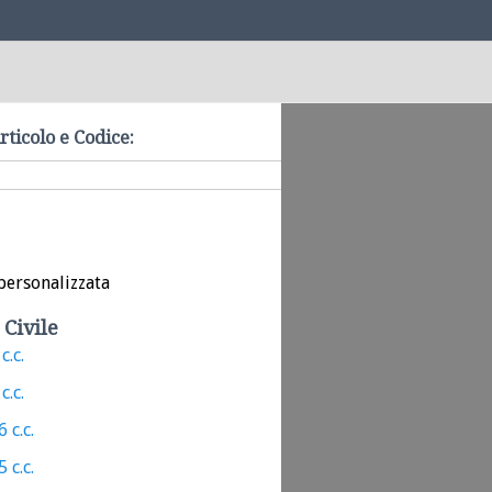
rticolo e Codice:
personalizzata
 Civile
c.c.
c.c.
 c.c.
 c.c.