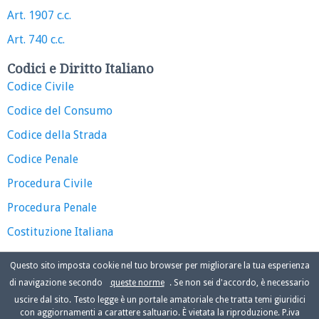
Art. 1907 c.c.
Art. 740 c.c.
Codici e Diritto Italiano
Codice Civile
Codice del Consumo
Codice della Strada
Codice Penale
Procedura Civile
Procedura Penale
Costituzione Italiana
Questo sito imposta cookie nel tuo browser per migliorare la tua esperienza
di navigazione secondo
queste norme
. Se non sei d'accordo, è necessario
uscire dal sito. Testo legge è un portale amatoriale che tratta temi giuridici
con aggiornamenti a carattere saltuario. È vietata la riproduzione. P.iva