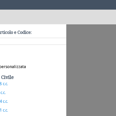
rticolo e Codice:
personalizzata
 Civile
 c.c.
c.c.
 c.c.
 c.c.