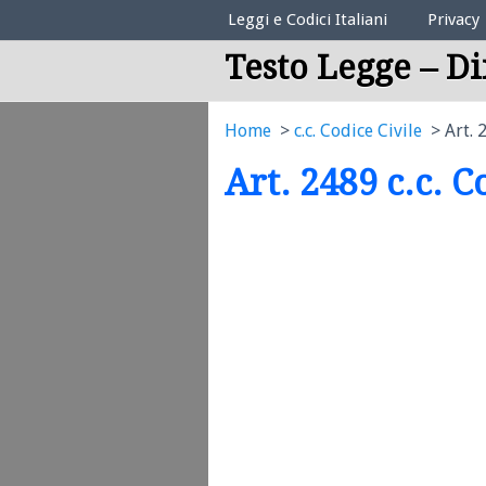
Elenco Codici Legali
Leggi e Codici Italiani
Privacy
Testo Legge – Di
Home
c.c. Codice Civile
Art. 
Art. 2489 c.c. C