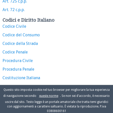
Art. 725 c.p.p.
Art. 72 c.p.p.
Codici e Diritto Italiano
Codice Civile
Codice del Consumo
Codice della Strada
Codice Penale
Procedura Civile
Procedura Penale
Costituzione Italiana
Questo sito imposta cookie nel tuo browser per migliorare la tua esperienza
di navigazione secondo
queste norme
. Se non sei d'accordo, è necessario
uscire dal sito. Testo legge è un portale amatoriale che tratta temi giuridici
con aggiornamenti a carattere saltuario. È vietata la riproduzione. P.iva
03808600161