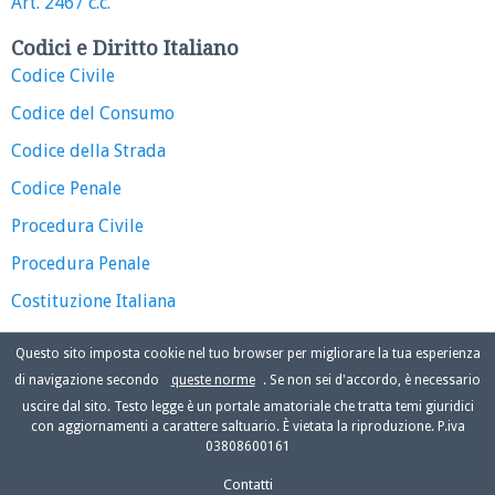
Art. 2467 c.c.
Codici e Diritto Italiano
Codice Civile
Codice del Consumo
Codice della Strada
Codice Penale
Procedura Civile
Procedura Penale
Costituzione Italiana
Questo sito imposta cookie nel tuo browser per migliorare la tua esperienza
di navigazione secondo
queste norme
. Se non sei d'accordo, è necessario
uscire dal sito. Testo legge è un portale amatoriale che tratta temi giuridici
con aggiornamenti a carattere saltuario. È vietata la riproduzione. P.iva
03808600161
Contatti