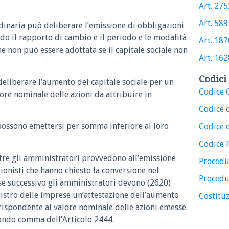
Art. 2752
Art. 589 
dinaria può deliberare l’emissione di obbligazioni
ndo il rapporto di cambio e il periodo e le modalità
Art. 1870
e non può essere adottata se il capitale sociale non
Art. 1628
Codici 
eliberare l’aumento del capitale sociale per un
Codice C
re nominale delle azioni da attribuire in
Codice 
 possono emettersi per somma inferiore al loro
Codice d
Codice 
re gli amministratori provvedono all’emissione
Procedu
zionisti che hanno chiesto la conversione nel
Procedu
se successivo gli amministratori devono (2620)
egistro delle imprese un’attestazione dell’aumento
Costituz
rrispondente al valore nominale delle azioni emesse.
condo comma dell’Articolo 2444.