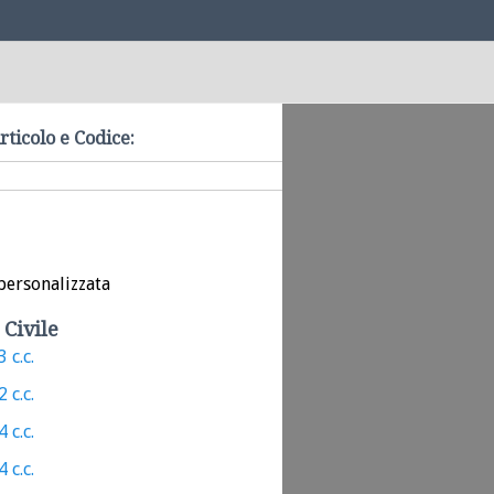
rticolo e Codice:
personalizzata
 Civile
 c.c.
 c.c.
 c.c.
 c.c.