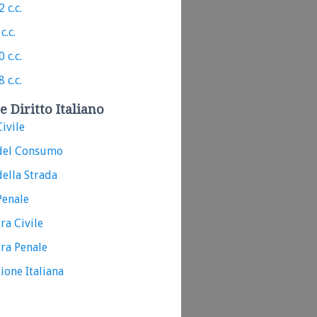
 c.c.
c.c.
 c.c.
 c.c.
e Diritto Italiano
ivile
del Consumo
ella Strada
Penale
ra Civile
ra Penale
ione Italiana