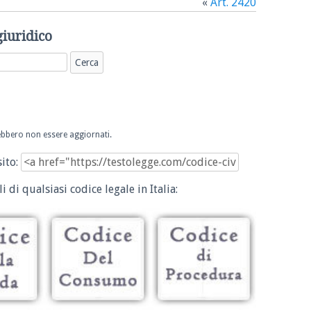
«
Art. 2420
giuridico
trebbero non essere aggiornati.
sito:
i di qualsiasi codice legale in Italia: