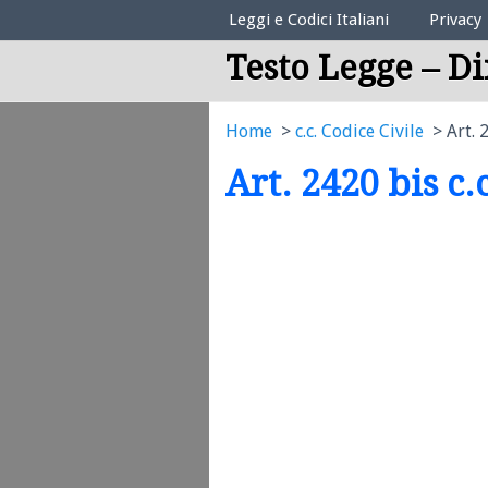
Elenco Codici Legali
Leggi e Codici Italiani
Privacy
Testo Legge – Di
Home
c.c. Codice Civile
Art. 
Art. 2420 bis c.