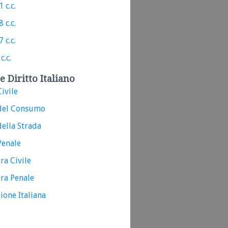
 c.c.
 c.c.
 c.c.
c.c.
e Diritto Italiano
ivile
del Consumo
ella Strada
Penale
ra Civile
ra Penale
ione Italiana