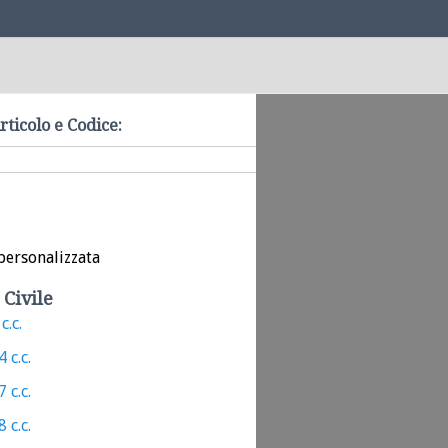
rticolo e Codice:
personalizzata
 Civile
c.c.
 c.c.
 c.c.
 c.c.