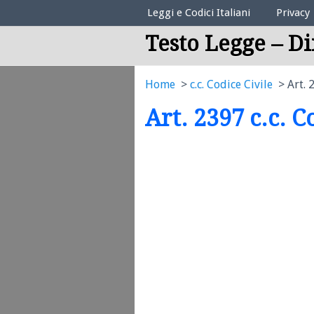
Elenco Codici Legali
Leggi e Codici Italiani
Privacy
Testo Legge – Di
Home
c.c. Codice Civile
Art. 
Art. 2397 c.c. C