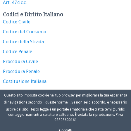
Art. 474 c.c.
Codici e Diritto Italiano
Codice Civile
Codice del Consumo
Codice della Strada
Codice Penale
Procedura Civile
Procedura Penale
Costituzione Italiana
Questo sito imposta cookie nel tuo browser per migliorare la tua esperienza
di navigazione secondo
queste norme
. Se non sei d'accordo, è necessario
uscire dal sito. Testo legge è un portale amatoriale che tratta temi giuridici
con aggiornamenti a carattere saltuario. È vietata la riproduzione. P.iva
03808600161
Contatti