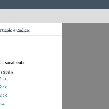
rticolo e Codice:
personalizzata
 Civile
 c.c.
 c.c.
 c.c.
c.c.