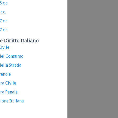
 c.c.
c.c.
 c.c.
 c.c.
e Diritto Italiano
ivile
del Consumo
ella Strada
Penale
ra Civile
ra Penale
ione Italiana