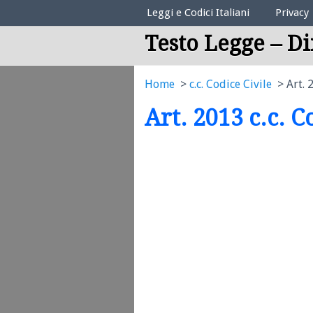
Elenco Codici Legali
Leggi e Codici Italiani
Privacy
Testo Legge – Di
Home
c.c. Codice Civile
Art. 
Art. 2013 c.c. C