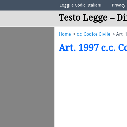
Elenco Codici Legali
Leggi e Codici Italiani
Privacy
Testo Legge – Di
Home
c.c. Codice Civile
Art. 
Art. 1997 c.c. C