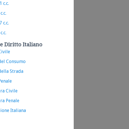
 c.c.
c.c.
 c.c.
c.c.
e Diritto Italiano
ivile
del Consumo
ella Strada
Penale
ra Civile
ra Penale
ione Italiana