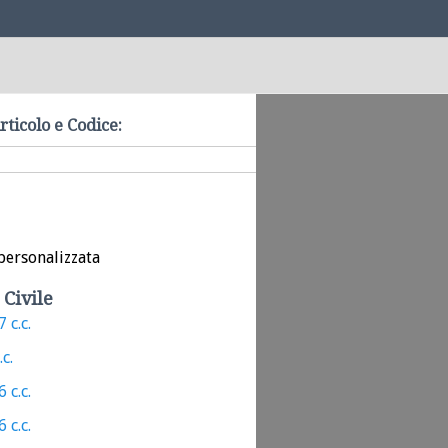
rticolo e Codice:
personalizzata
 Civile
 c.c.
.c.
 c.c.
 c.c.