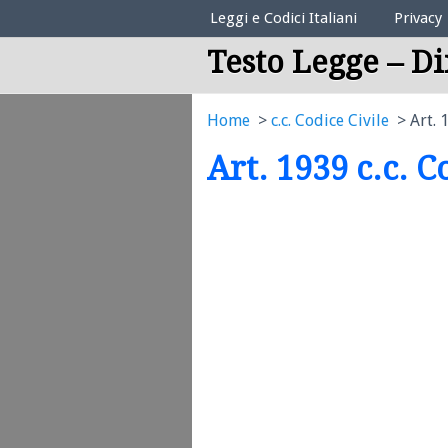
Elenco Codici Legali
Leggi e Codici Italiani
Privacy
Testo Legge – Di
Home
c.c. Codice Civile
Art. 
Art. 1939 c.c. C