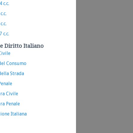
 c.c.
c.c.
c.c.
 c.c.
e Diritto Italiano
ivile
del Consumo
ella Strada
Penale
ra Civile
ra Penale
ione Italiana