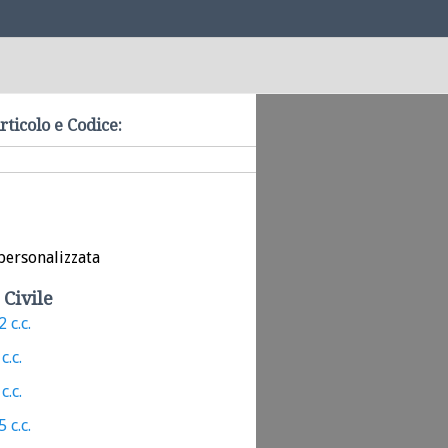
rticolo e Codice:
personalizzata
 Civile
 c.c.
c.c.
c.c.
 c.c.