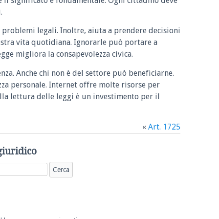
e il significato è fondamentale. Ogni cittadino deve
.
 problemi legali. Inoltre, aiuta a prendere decisioni
ostra vita quotidiana. Ignorarle può portare a
legge migliora la consapevolezza civica.
enza. Anche chi non è del settore può beneficiarne.
zza personale. Internet offre molte risorse per
la lettura delle leggi è un investimento per il
«
Art. 1725
giuridico