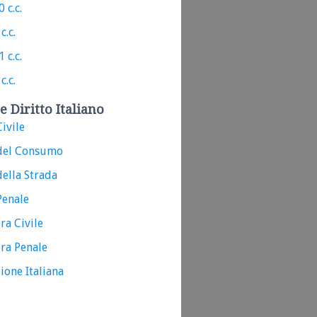
 c.c.
c.c.
 c.c.
c.c.
e Diritto Italiano
ivile
del Consumo
ella Strada
Penale
ra Civile
ra Penale
ione Italiana