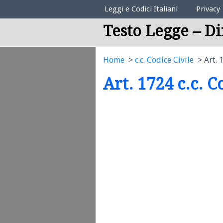
Elenco Codici Legali
Leggi e Codici Italiani
Privacy
Testo Legge – Di
Home
c.c. Codice Civile
Art. 
Art. 1724 c.c. C