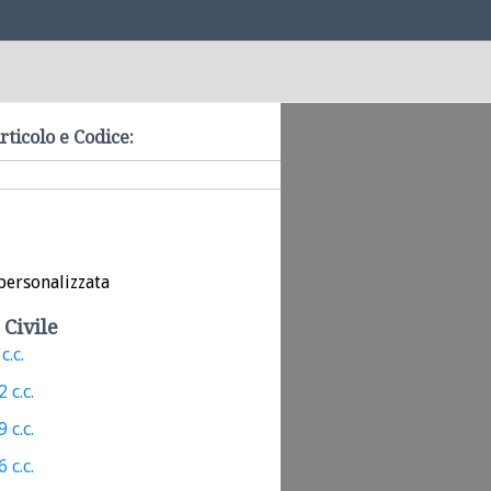
rticolo e Codice:
personalizzata
 Civile
c.c.
 c.c.
 c.c.
 c.c.