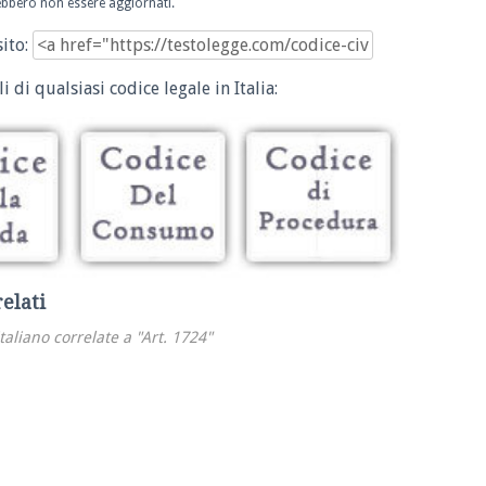
trebbero non essere aggiornati.
sito:
i di qualsiasi codice legale in Italia:
relati
italiano correlate a "Art. 1724"