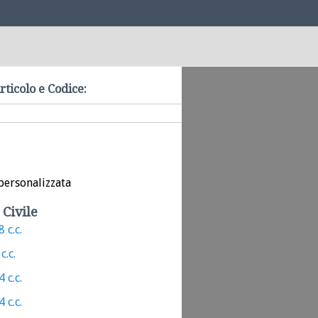
rticolo e Codice:
personalizzata
 Civile
 c.c.
c.c.
 c.c.
 c.c.