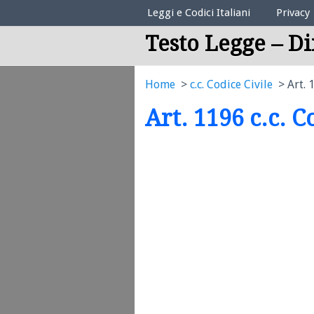
Elenco Codici Legali
Leggi e Codici Italiani
Privacy
Testo Legge – Di
Home
c.c. Codice Civile
Art. 
Art. 1196 c.c. C