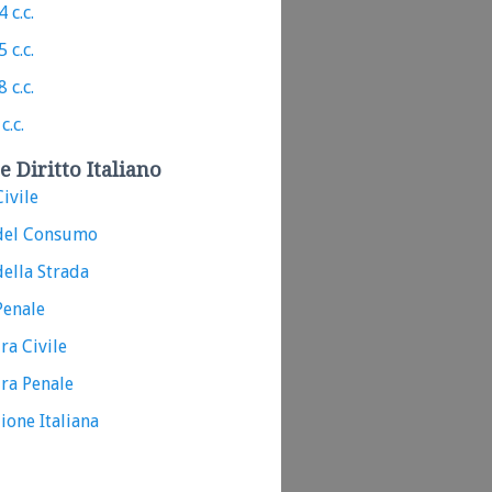
 c.c.
 c.c.
 c.c.
c.c.
e Diritto Italiano
ivile
del Consumo
ella Strada
Penale
ra Civile
ra Penale
ione Italiana