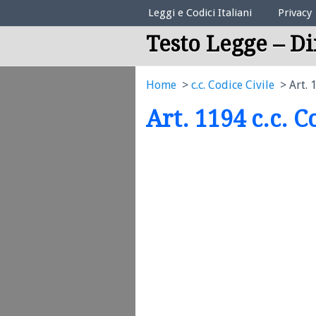
Elenco Codici Legali
Leggi e Codici Italiani
Privacy
Testo Legge – Di
Home
c.c. Codice Civile
Art. 
Art. 1194 c.c. C