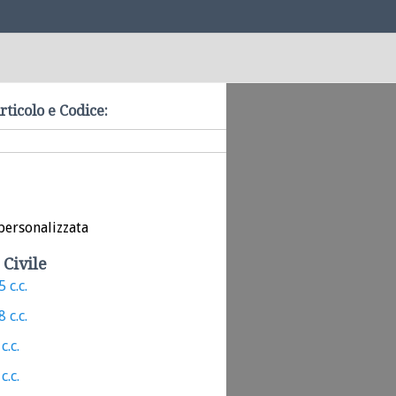
rticolo e Codice:
personalizzata
 Civile
 c.c.
 c.c.
c.c.
c.c.