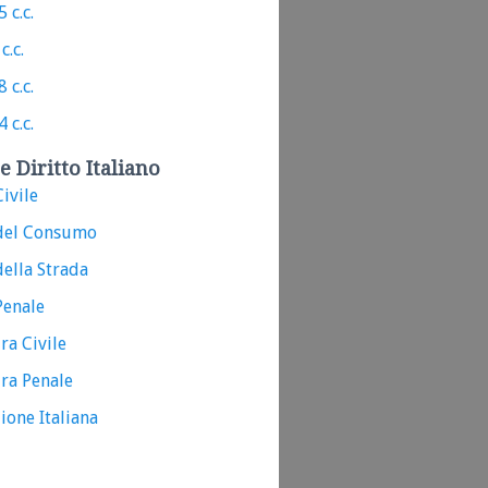
 c.c.
c.c.
 c.c.
 c.c.
e Diritto Italiano
ivile
del Consumo
ella Strada
Penale
ra Civile
ra Penale
ione Italiana