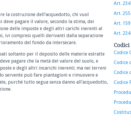
Art. 2347
Art. 255 
e la costruzione dell’acquedotto, chi vuol
i deve pagare il valore, secondo la stima, dei
Art. 159 
one delle imposte e degli altri carichi inerenti al
Art. 2344
ni, ivi compresi quelli derivanti dalla separazione
erioramento del fondo da intersecare.
Codici 
Codice C
pati soltanto per il deposito delle materie estratte
 deve pagare che la metà del valore del suolo, e
Codice 
ste e degli altri incarichi inerenti; ma nei terreni
Codice d
do servente può fare piantagioni e rimuovere e
te, purché tutto segua senza danno all’acquedotto,
Codice 
zione.
Procedu
Procedu
Costituz