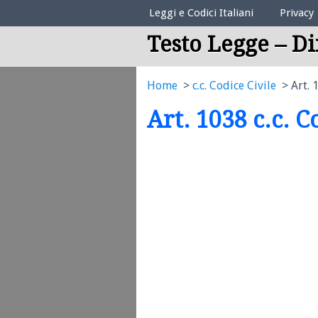
Elenco Codici Legali
Leggi e Codici Italiani
Privacy
Testo Legge – Di
Home
c.c. Codice Civile
Art. 
Art. 1038 c.c. C