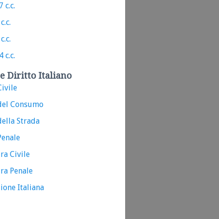
 c.c.
c.c.
c.c.
 c.c.
e Diritto Italiano
ivile
del Consumo
ella Strada
Penale
ra Civile
ra Penale
ione Italiana