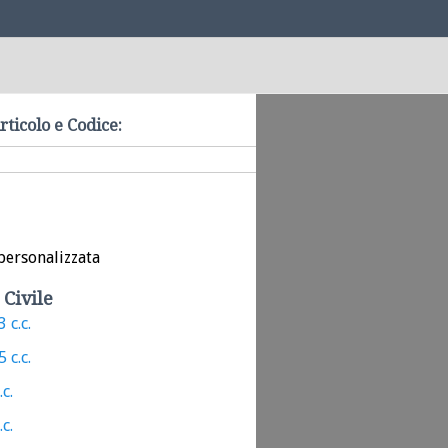
rticolo e Codice:
personalizzata
 Civile
 c.c.
 c.c.
.c.
.c.