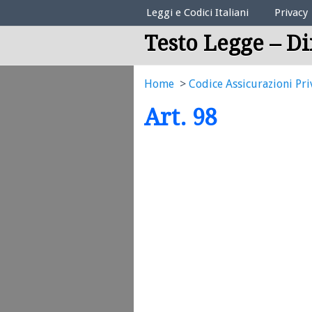
Elenco Codici Legali
Leggi e Codici Italiani
Privacy
Testo Legge – Di
Home
Codice Assicurazioni Pri
Art. 98