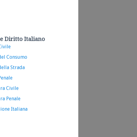
e Diritto Italiano
ivile
del Consumo
ella Strada
Penale
ra Civile
ra Penale
ione Italiana