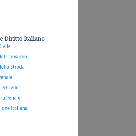
e Diritto Italiano
ivile
del Consumo
ella Strada
Penale
ra Civile
ra Penale
ione Italiana