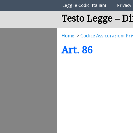
Elenco Codici Legali
Leggi e Codici Italiani
Privacy
Testo Legge – Di
Home
Codice Assicurazioni Pri
Art. 86