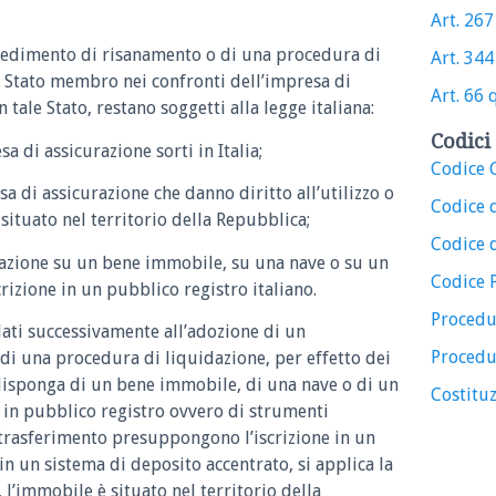
Art. 267
vvedimento di risanamento o di una procedura di
Art. 344
o Stato membro nei confronti dell’impresa di
Art. 66
 tale Stato, restano soggetti alla legge italiana:
Codici 
sa di assicurazione sorti in Italia;
Codice C
esa di assicurazione che danno diritto all’utilizzo o
Codice 
situato nel territorio della Repubblica;
Codice d
curazione su un bene immobile, su una nave o su un
Codice 
rizione in un pubblico registro italiano.
Procedu
pulati successivamente all’adozione di un
Procedu
i una procedura di liquidazione, per effetto dei
 disponga di un bene immobile, di una nave o di un
Costituz
e in pubblico registro ovvero di strumenti
ui trasferimento presuppongono l’iscrizione in un
in un sistema di deposito accentrato, si applica la
, l’immobile è situato nel territorio della