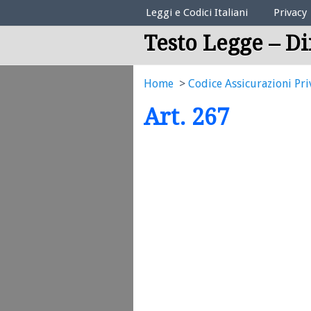
Elenco Codici Legali
Leggi e Codici Italiani
Privacy
Testo Legge – Di
Home
Codice Assicurazioni Pri
Art. 267