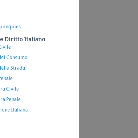
 quinquies
e Diritto Italiano
ivile
del Consumo
ella Strada
Penale
ra Civile
ra Penale
ione Italiana