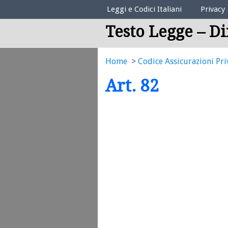
Elenco Codici Legali
Leggi e Codici Italiani
Privacy
Testo Legge – Di
Home
Codice Assicurazioni Pri
Art. 82