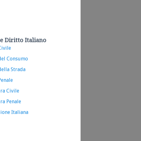
e Diritto Italiano
ivile
del Consumo
ella Strada
Penale
ra Civile
ra Penale
ione Italiana