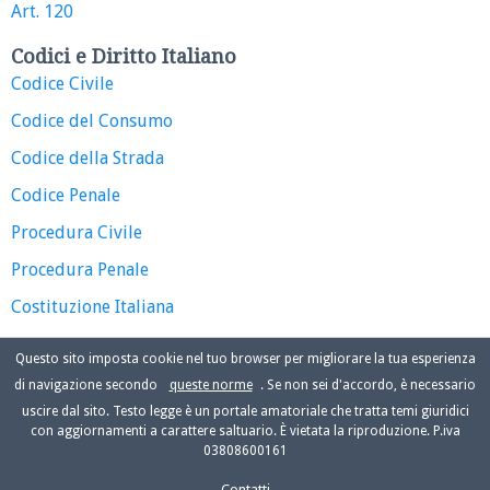
Art. 120
Codici e Diritto Italiano
Codice Civile
Codice del Consumo
Codice della Strada
Codice Penale
Procedura Civile
Procedura Penale
Costituzione Italiana
Questo sito imposta cookie nel tuo browser per migliorare la tua esperienza
di navigazione secondo
queste norme
. Se non sei d'accordo, è necessario
uscire dal sito. Testo legge è un portale amatoriale che tratta temi giuridici
con aggiornamenti a carattere saltuario. È vietata la riproduzione. P.iva
03808600161
Contatti