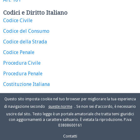
Codici e Diritto Italiano
Codice Civile
Codice del Consumo
Codice della Strada
Codice Penale
Procedura Civile
Procedura Penale
Costituzione Italiana
Questo sito imposta cookie nel tuo browser per migliorare la tua esperienza
di navigazione secondo
queste norme
. Se non sei d'accordo, è necessario
uscire dal sito. Testo legge è un portale amatoriale che tratta temi giuridici
con aggiornamenti a carattere saltuario. È vietata la riproduzione. P.iva
03808600161
Contatti