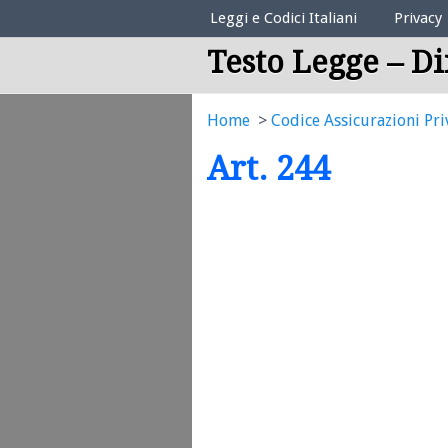
Elenco Codici Legali
Leggi e Codici Italiani
Privacy
Testo Legge – Di
Home
Codice Assicurazioni Pri
Art. 244