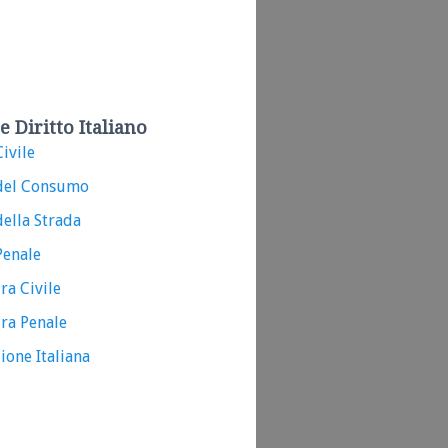
e Diritto Italiano
ivile
del Consumo
ella Strada
Penale
ra Civile
ra Penale
ione Italiana