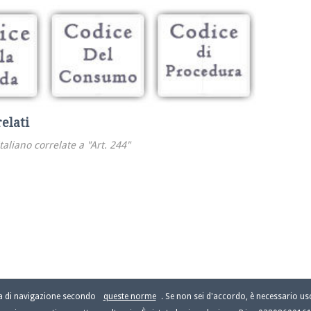
relati
italiano correlate a "Art. 244"
za di navigazione secondo
queste norme
. Se non sei d'accordo, è necessario usc