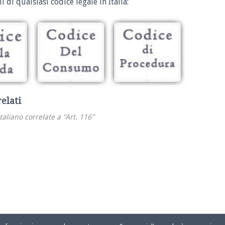
i di qualsiasi codice legale in Italia:
relati
italiano correlate a "Art. 116"