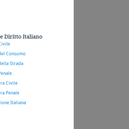
e Diritto Italiano
ivile
del Consumo
ella Strada
Penale
ra Civile
ra Penale
ione Italiana