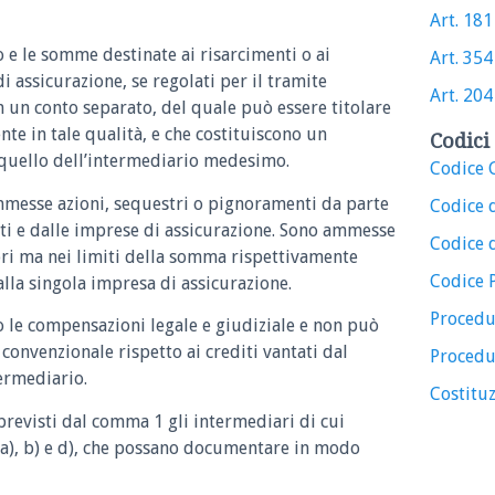
Art. 181
o e le somme destinate ai risarcimenti o ai
Art. 354
 assicurazione, se regolati per il tramite
Art. 204
n un conto separato, del quale può essere titolare
te in tale qualità, e che costituiscono un
Codici 
quello dell’intermediario medesimo.
Codice C
mmesse azioni, sequestri o pignoramenti da parte
Codice 
rati e dalle imprese di assicurazione. Sono ammesse
Codice d
tori ma nei limiti della somma rispettivamente
Codice 
alla singola impresa di assicurazione.
Procedu
 le compensazioni legale e giudiziale e non può
convenzionale rispetto ai crediti vantati dal
Procedu
termediario.
Costituz
 previsti dal comma 1 gli intermediari di cui
e a), b) e d), che possano documentare in modo