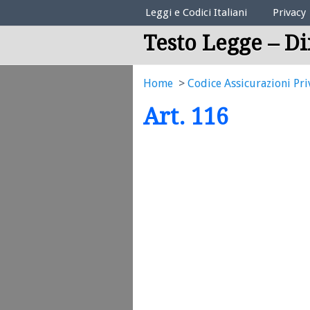
Elenco Codici Legali
Leggi e Codici Italiani
Privacy
Testo Legge – Di
Home
Codice Assicurazioni Pri
Art. 116