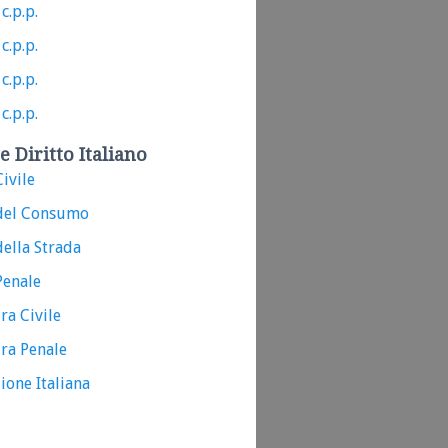
c.p.p.
c.p.p.
c.p.p.
c.p.p.
e Diritto Italiano
ivile
del Consumo
ella Strada
Penale
ra Civile
ra Penale
ione Italiana