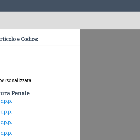
rticolo e Codice:
personalizzata
ura Penale
c.p.p.
c.p.p.
c.p.p.
c.p.p.