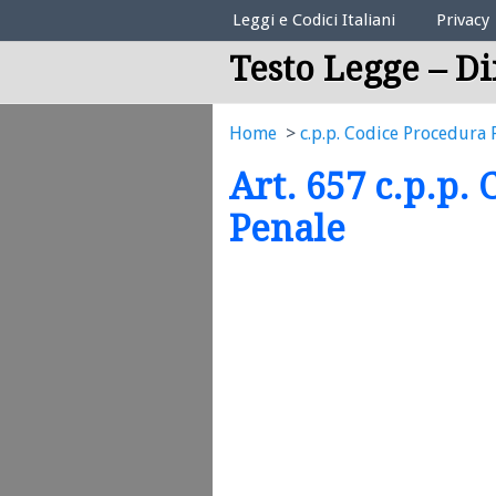
Elenco Codici Legali
Leggi e Codici Italiani
Privacy
Testo Legge – Di
Home
c.p.p. Codice Procedura 
Art. 657 c.p.p.
Penale