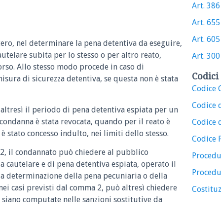
Art. 386 
Art. 655 
Art. 605 
stero, nel determinare la pena detentiva da eseguire,
utelare subita per lo stesso o per altro reato,
Art. 300 
corso. Allo stesso modo procede in caso di
Codici 
isura di sicurezza detentiva, se questa non è stata
Codice C
Codice 
altresì il periodo di pena detentiva espiata per un
 condanna è stata revocata, quando per il reato è
Codice d
 stato concesso indulto, nei limiti dello stesso.
Codice 
e 2, il condannato può chiedere al pubblico
Procedu
a cautelare e di pena detentiva espiata, operato il
Procedu
la determinazione della pena pecuniaria o della
nei casi previsti dal comma 2, può altresì chiedere
Costituz
e siano computate nelle sanzioni sostitutive da