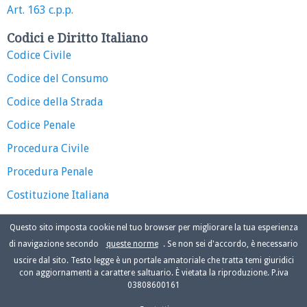
Art. 163 c.p.p.
Codici e Diritto Italiano
Codice Civile
Codice del Consumo
Codice della Strada
Codice Penale
Procedura Civile
Procedura Penale
Costituzione Italiana
Questo sito imposta cookie nel tuo browser per migliorare la tua esperienza
di navigazione secondo
queste norme
. Se non sei d'accordo, è necessario
uscire dal sito. Testo legge è un portale amatoriale che tratta temi giuridici
con aggiornamenti a carattere saltuario. È vietata la riproduzione. P.iva
03808600161