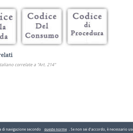
relati
italiano correlate a "Art. 214"
za di navigazione secondo
queste norme
. Se non sei d'accordo, è necessario usc