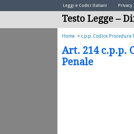
Elenco Codici Legali
Leggi e Codici Italiani
Privacy
Testo Legge – Di
Home
c.p.p. Codice Procedura 
Art. 214 c.p.p.
Penale