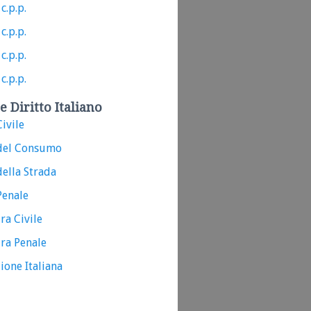
c.p.p.
c.p.p.
c.p.p.
c.p.p.
e Diritto Italiano
ivile
del Consumo
ella Strada
Penale
ra Civile
ra Penale
ione Italiana