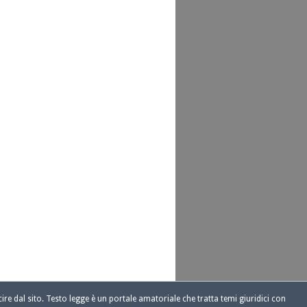
ire dal sito. Testo legge è un portale amatoriale che tratta temi giuridici con