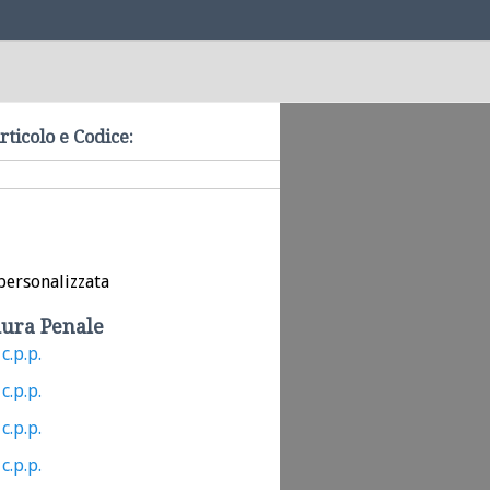
rticolo e Codice:
personalizzata
ura Penale
c.p.p.
c.p.p.
c.p.p.
c.p.p.