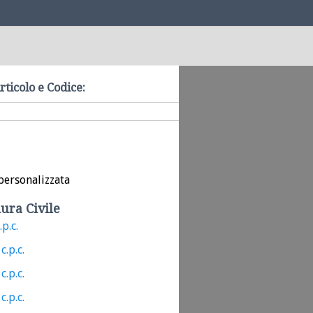
rticolo e Codice:
personalizzata
ura Civile
.p.c.
c.p.c.
c.p.c.
c.p.c.