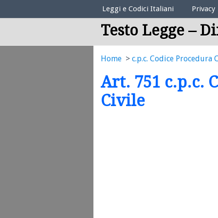
Elenco Codici Legali
Leggi e Codici Italiani
Privacy
Testo Legge – Di
Home
c.p.c. Codice Procedura C
Art. 751 c.p.c.
Civile