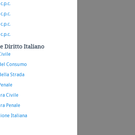
c.p.c.
c.p.c.
c.p.c.
c.p.c.
e Diritto Italiano
ivile
del Consumo
ella Strada
Penale
ra Civile
ra Penale
ione Italiana