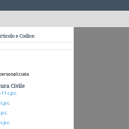
rticolo e Codice:
personalizzata
ura Civile
11 c.p.c.
c.p.c.
.p.c.
c.p.c.