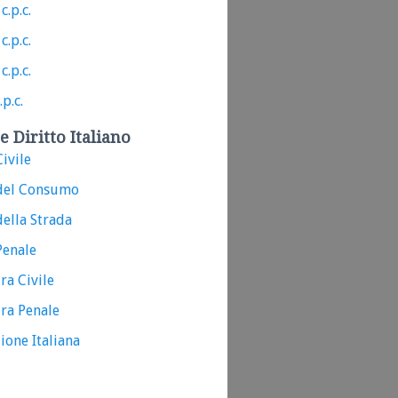
c.p.c.
c.p.c.
c.p.c.
.p.c.
e Diritto Italiano
ivile
del Consumo
ella Strada
Penale
ra Civile
ra Penale
ione Italiana