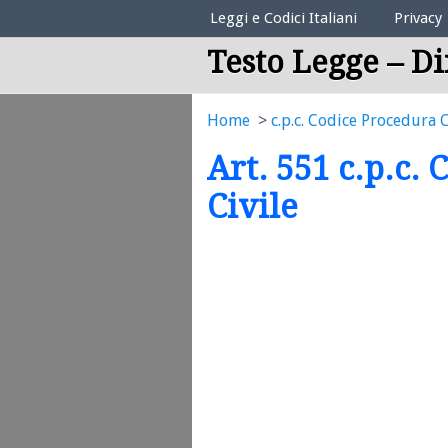
Elenco Codici Legali
Leggi e Codici Italiani
Privacy
Testo Legge – Di
Home
c.p.c. Codice Procedura C
Art. 551 c.p.c.
Civile