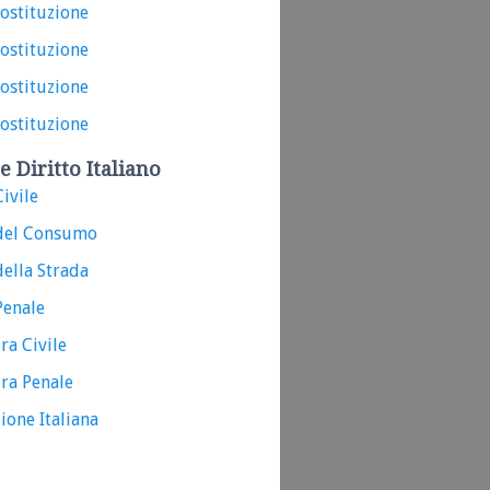
costituzione
costituzione
costituzione
costituzione
e Diritto Italiano
ivile
del Consumo
ella Strada
Penale
ra Civile
ra Penale
ione Italiana