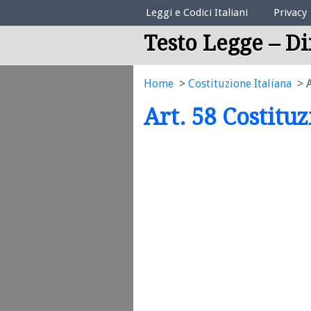
Elenco Codici Legali
Leggi e Codici Italiani
Privacy
Testo Legge – Di
Home
Costituzione Italiana
A
Art. 58 Costitu