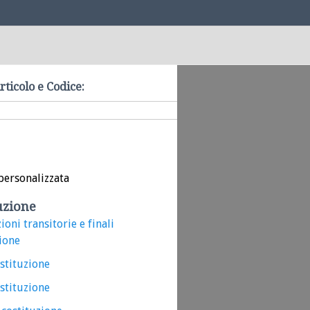
rticolo e Codice:
personalizzata
uzione
ioni transitorie e finali
ione
ostituzione
ostituzione