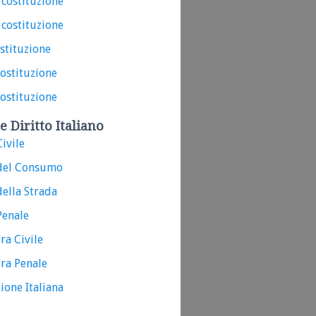
 costituzione
 costituzione
ostituzione
costituzione
costituzione
e Diritto Italiano
ivile
del Consumo
ella Strada
Penale
ra Civile
ra Penale
ione Italiana