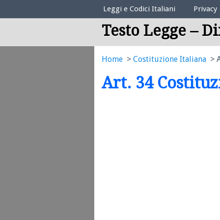
Elenco Codici Legali
Leggi e Codici Italiani
Privacy
Testo Legge – Di
Home
Costituzione Italiana
A
Art. 34 Costitu