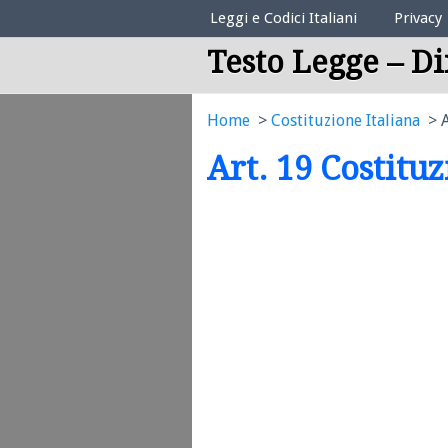
Elenco Codici Legali
Leggi e Codici Italiani
Privacy
Testo Legge – Di
Home
Costituzione Italiana
A
Art. 19 Costitu