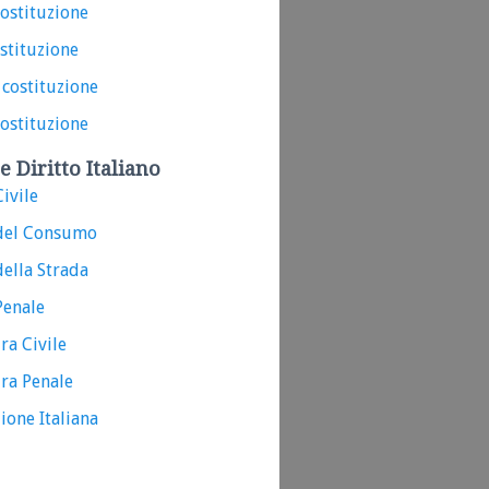
costituzione
ostituzione
 costituzione
costituzione
e Diritto Italiano
ivile
del Consumo
ella Strada
Penale
ra Civile
ra Penale
ione Italiana