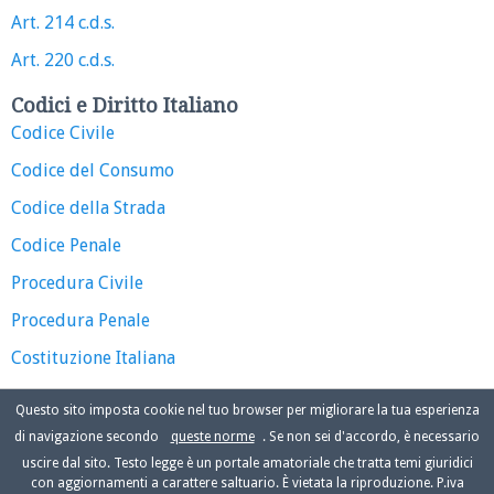
Art. 214 c.d.s.
Art. 220 c.d.s.
Codici e Diritto Italiano
Codice Civile
Codice del Consumo
Codice della Strada
Codice Penale
Procedura Civile
Procedura Penale
Costituzione Italiana
Questo sito imposta cookie nel tuo browser per migliorare la tua esperienza
di navigazione secondo
queste norme
. Se non sei d'accordo, è necessario
uscire dal sito. Testo legge è un portale amatoriale che tratta temi giuridici
con aggiornamenti a carattere saltuario. È vietata la riproduzione. P.iva