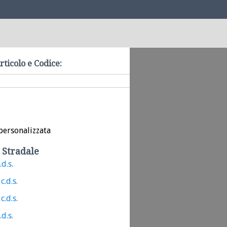
rticolo e Codice:
personalizzata
 Stradale
.d.s.
c.d.s.
c.d.s.
.d.s.