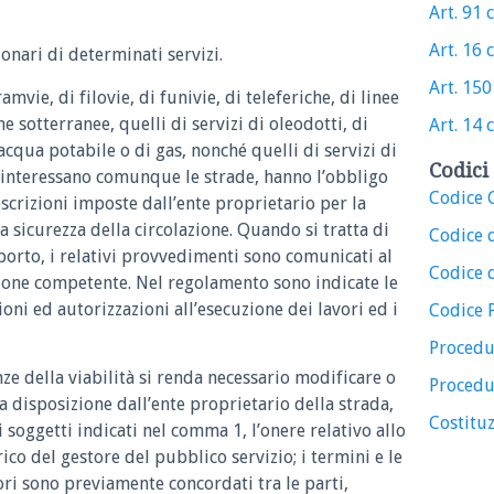
Art. 91 c
Art. 16 c
onari di determinati servizi.
Art. 150 
ramvie, di filovie, di funivie, di teleferiche, di linee
he sotterranee, quelli di servizi di oleodotti, di
Art. 14 c
cqua potabile o di gas, nonché quelli di servizi di
Codici 
e interessano comunque le strade, hanno l’obbligo
Codice C
escrizioni imposte dall’ente proprietario per la
a sicurezza della circolazione. Quando si tratta di
Codice 
sporto, i relativi provvedimenti sono comunicati al
Codice d
gione competente. Nel regolamento sono indicate le
ioni ed autorizzazioni all’esecuzione dei lavori ed i
Codice 
Procedu
e della viabilità si renda necessario modificare o
Procedu
a disposizione dall’ente proprietario della strada,
Costituz
i soggetti indicati nel comma 1, l’onere relativo allo
co del gestore del pubblico servizio; i termini e le
ori sono previamente concordati tra le parti,