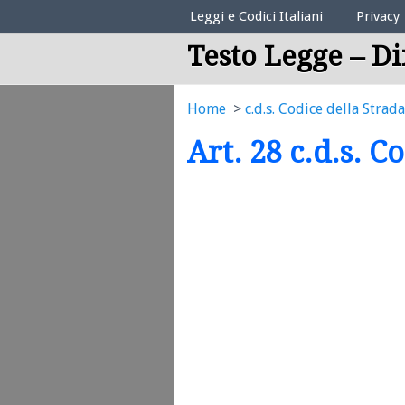
Elenco Codici Legali
Leggi e Codici Italiani
Privacy
Testo Legge – Di
Home
c.d.s. Codice della Strada
Art. 28 c.d.s. C