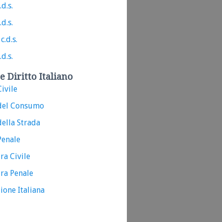
.d.s.
.d.s.
c.d.s.
.d.s.
e Diritto Italiano
ivile
del Consumo
ella Strada
Penale
ra Civile
ra Penale
ione Italiana