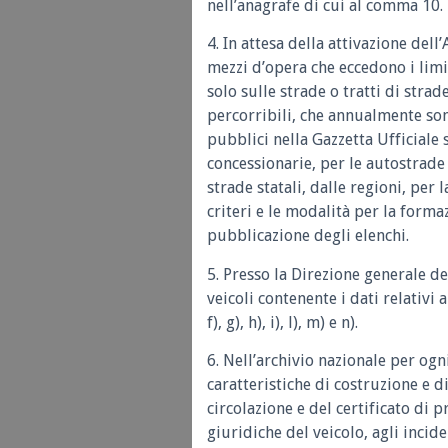
nell’anagrafe di cui al comma 10.
4. In attesa della attivazione dell
mezzi d’opera che eccedono i limit
solo sulle strade o tratti di stra
percorribili, che annualmente son
pubblici nella Gazzetta Ufficiale 
concessionarie, per le autostrade i
strade statali, dalle regioni, per
criteri e le modalità per la forma
pubblicazione degli elenchi.
5. Presso la Direzione generale del
veicoli contenente i dati relativi a
f), g), h), i), l), m) e n).
6. Nell’archivio nazionale per ogni
caratteristiche di costruzione e d
circolazione e del certificato di p
giuridiche del veicolo, agli inciden