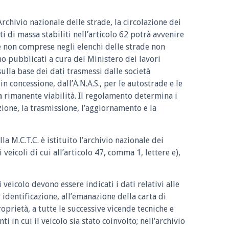
’Archivio nazionale delle strade, la circolazione dei
i di massa stabiliti nell’articolo 62 potrà avvenire
de non comprese negli elenchi delle strade non
o pubblicati a cura del Ministero dei lavori
sulla base dei dati trasmessi dalle società
n concessione, dall’A.N.A.S., per le autostrade e le
 la rimanente viabilità. Il regolamento determina i
zione, la trasmissione, l’aggiornamento e la
la M.C.T.C. è istituito l’archivio nazionale dei
i veicoli di cui all’articolo 47, comma 1, lettere e),
 veicolo devono essere indicati i dati relativi alle
i identificazione, all’emanazione della carta di
roprietà, a tutte le successive vicende tecniche e
ti in cui il veicolo sia stato coinvolto; nell’archivio