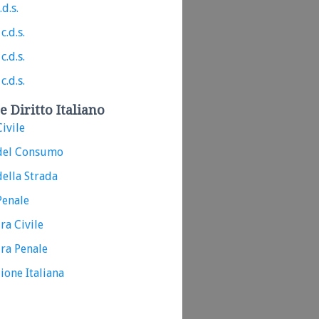
.d.s.
c.d.s.
c.d.s.
c.d.s.
e Diritto Italiano
ivile
del Consumo
ella Strada
Penale
ra Civile
ra Penale
ione Italiana