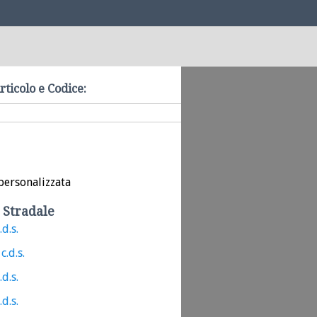
rticolo e Codice:
personalizzata
 Stradale
.d.s.
c.d.s.
.d.s.
.d.s.