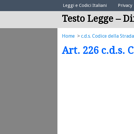
Elenco Codici Legali
Leggi e Codici Italiani
Privacy
Testo Legge – Di
Home
c.d.s. Codice della Strada
Art. 226 c.d.s. 