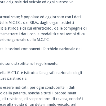
lore originale del veicolo ed ogni successiva
ormatizzato; è popolato ed aggiornato con i dati
ella M.C.T.C., dal P.R.A., dagli organi addetti
izia stradale di cui all’articolo , dalle compagnie di
rasmettere i dati, con le modalità e nei tempi di cui
rezione generale della M.C.T.C.
te le sezioni componenti l’archivio nazionale dei
ivio sono stabilite nel regolamento.
lla M.C.T.C. è istituita l’anagrafe nazionale degli
icurezza stradale.
o essere indicati, per ogni conducente, i dati
io della patente, nonché a tutti i procedimenti
, di revisione, di sospensione, di revoca, nonché i
esse alla guida di un determinato veicolo, agli