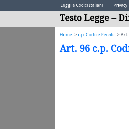
Elenco Codici Legali
Leggi e Codici Italiani
Privacy
Testo Legge – Di
Home
c.p. Codice Penale
Art.
Art. 96 c.p. Co