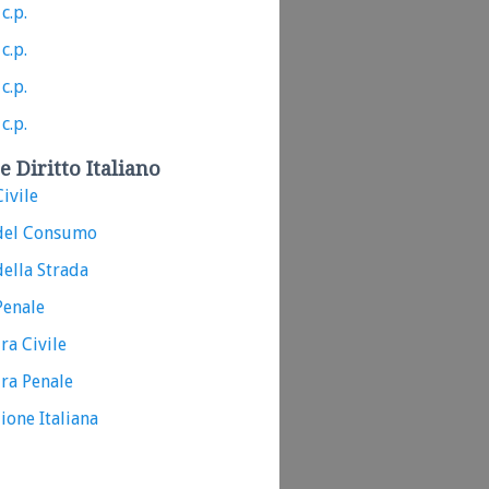
c.p.
c.p.
c.p.
c.p.
e Diritto Italiano
ivile
del Consumo
ella Strada
Penale
ra Civile
ra Penale
ione Italiana