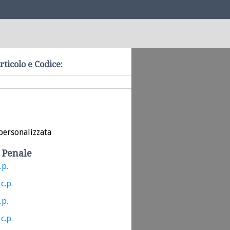
rticolo e Codice:
personalizzata
 Penale
.p.
c.p.
.p.
c.p.