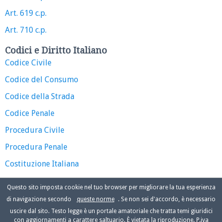
Art. 619 c.p.
Art. 710 c.p.
Codici e Diritto Italiano
Codice Civile
Codice del Consumo
Codice della Strada
Codice Penale
Procedura Civile
Procedura Penale
Costituzione Italiana
Questo sito imposta cookie nel tuo browser per migliorare la tua esperienza
di navigazione secondo
queste norme
. Se non sei d'accordo, è necessario
uscire dal sito. Testo legge è un portale amatoriale che tratta temi giuridici
con aggiornamenti a carattere saltuario. È vietata la riproduzione. P.iva