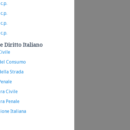
c.p.
c.p.
c.p.
c.p.
e Diritto Italiano
ivile
del Consumo
ella Strada
Penale
ra Civile
ra Penale
ione Italiana