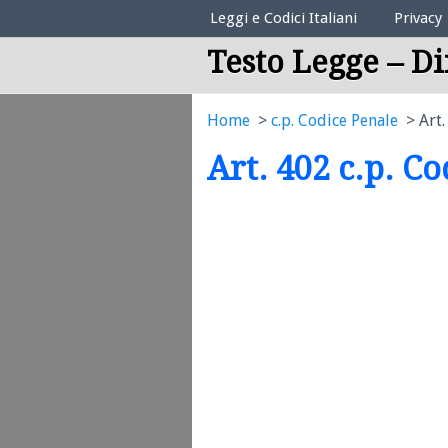
Elenco Codici Legali
Leggi e Codici Italiani
Privacy
Testo Legge – Di
Home
c.p. Codice Penale
Art.
Art. 402 c.p. C