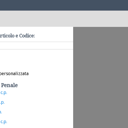
rticolo e Codice:
personalizzata
 Penale
c.p.
.p.
p.
c.p.