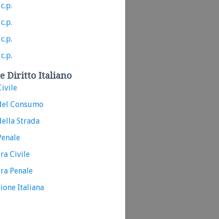
c.p.
c.p.
c.p.
c.p.
e Diritto Italiano
ivile
del Consumo
ella Strada
Penale
ra Civile
ra Penale
ione Italiana