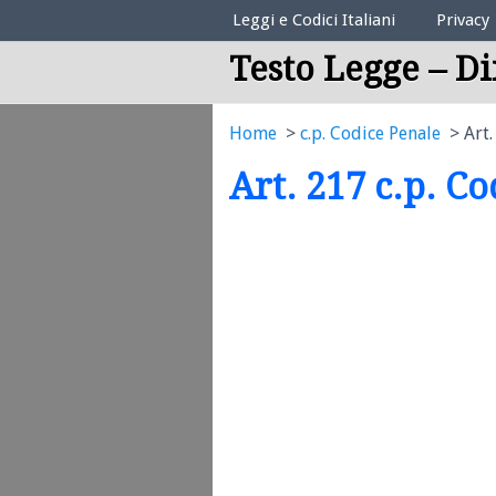
Elenco Codici Legali
Leggi e Codici Italiani
Privacy
Testo Legge – Di
Home
c.p. Codice Penale
Art.
Art. 217 c.p. C