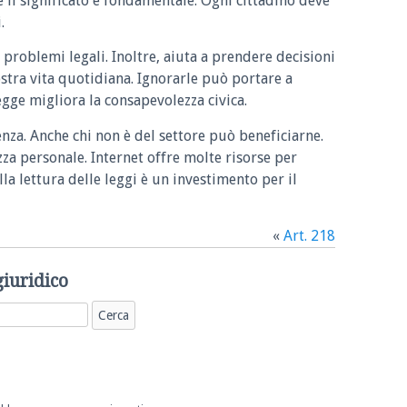
e il significato è fondamentale. Ogni cittadino deve
.
 problemi legali. Inoltre, aiuta a prendere decisioni
ostra vita quotidiana. Ignorarle può portare a
legge migliora la consapevolezza civica.
enza. Anche chi non è del settore può beneficiarne.
zza personale. Internet offre molte risorse per
la lettura delle leggi è un investimento per il
«
Art. 218
giuridico