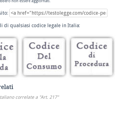
trebbero non essere aggiornati.
sito:
i di qualsiasi codice legale in Italia:
relati
italiano correlate a "Art. 217"