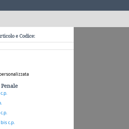
rticolo e Codice:
personalizzata
 Penale
c.p.
p.
c.p.
bis c.p.