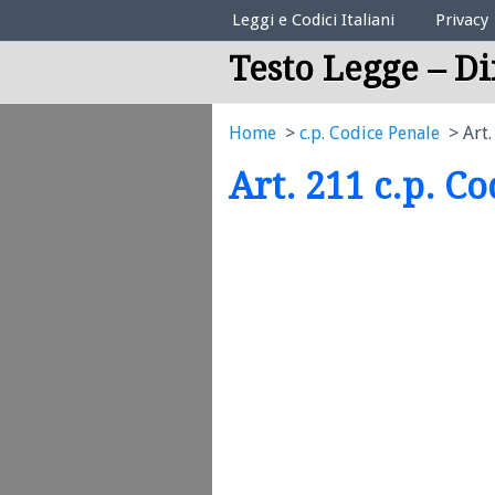
Elenco Codici Legali
Leggi e Codici Italiani
Privacy
Testo Legge – Di
Home
c.p. Codice Penale
Art.
Art. 211 c.p. C