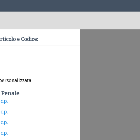
rticolo e Codice:
personalizzata
 Penale
c.p.
c.p.
c.p.
c.p.