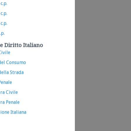
c.p.
c.p.
c.p.
.p.
e Diritto Italiano
ivile
del Consumo
ella Strada
Penale
ra Civile
ra Penale
ione Italiana