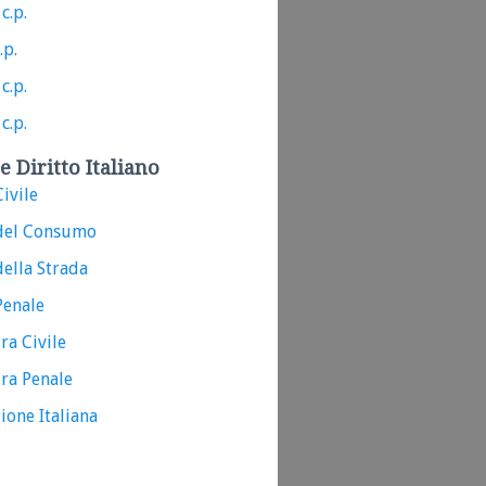
c.p.
.p.
c.p.
c.p.
e Diritto Italiano
ivile
del Consumo
ella Strada
Penale
ra Civile
ra Penale
ione Italiana