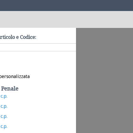
rticolo e Codice:
personalizzata
 Penale
c.p.
c.p.
c.p.
c.p.