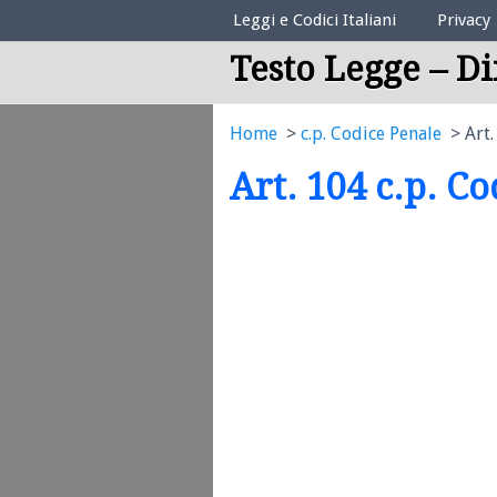
Elenco Codici Legali
Leggi e Codici Italiani
Privacy
Testo Legge – Di
Home
c.p. Codice Penale
Art.
Art. 104 c.p. C