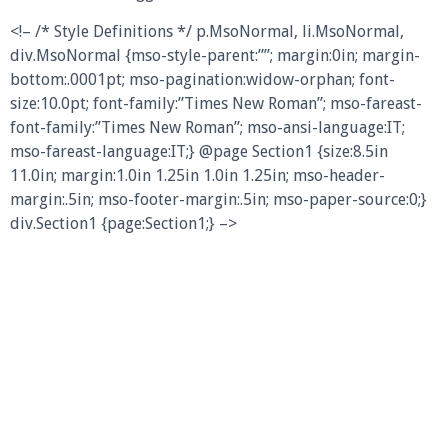
<!– /* Style Definitions */ p.MsoNormal, li.MsoNormal,
div.MsoNormal {mso-style-parent:””; margin:0in; margin-
bottom:.0001pt; mso-pagination:widow-orphan; font-
size:10.0pt; font-family:”Times New Roman”; mso-fareast-
font-family:”Times New Roman”; mso-ansi-language:IT;
mso-fareast-language:IT;} @page Section1 {size:8.5in
11.0in; margin:1.0in 1.25in 1.0in 1.25in; mso-header-
margin:.5in; mso-footer-margin:.5in; mso-paper-source:0;}
div.Section1 {page:Section1;} –>