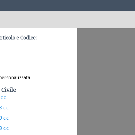
rticolo e Codice:
personalizzata
 Civile
c.c.
 c.c.
 c.c.
 c.c.