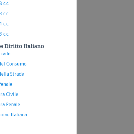
 c.c.
 c.c.
 c.c.
 c.c.
e Diritto Italiano
ivile
del Consumo
ella Strada
Penale
ra Civile
ra Penale
ione Italiana