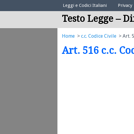
Elenco Codici Legali
Leggi e Codici Italiani
Privacy
Testo Legge – Di
Home
c.c. Codice Civile
Art. 
Art. 516 c.c. Co