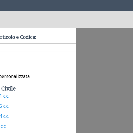
rticolo e Codice:
personalizzata
 Civile
 c.c.
 c.c.
 c.c.
c.c.