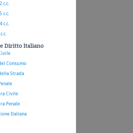
 c.c.
 c.c.
 c.c.
c.c.
e Diritto Italiano
ivile
del Consumo
ella Strada
Penale
ra Civile
ra Penale
ione Italiana