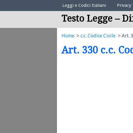
Elenco Codici Legali
Leggi e Codici Italiani
Privacy
Testo Legge – Di
Home
c.c. Codice Civile
Art. 
Art. 330 c.c. Co